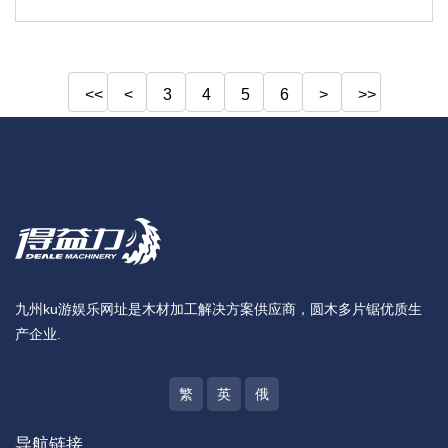
<<
<
3
4
5
6
>
>>
九州ku游娱乐网址是木材加工解决方案供应商，圆木多片锯优质生
产企业.
繁
英
俄
导航链接