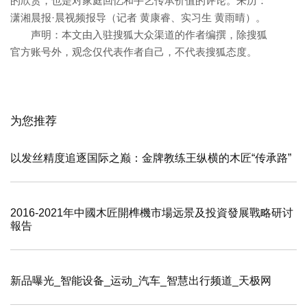
的欣赏，也是对家庭回忆和手艺传承价值的评论。来历：
潇湘晨报·晨视频报导（记者 黄康睿、实习生 黄雨晴）。
声明：本文由入驻搜狐大众渠道的作者编撰，除搜狐
官方账号外，观念仅代表作者自己，不代表搜狐态度。
为您推荐
以发丝精度追逐国际之巅：金牌教练王纵横的木匠“传承路”
2016-2021年中國木匠開榫機市場远景及投資發展戰略研讨
報告
新品曝光_智能设备_运动_汽车_智慧出行频道_天极网