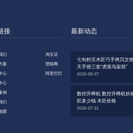
链接
最新动态
我们
淘宝店
七旬村庄木匠巧手拷贝文物
方案
慧聪网
天手搓三套“虎座鸟架鼓”
中心
阿里巴巴
2026-08-07
中心
案例
数控开榫机 数控开榫机价格
匠多少钱 木匠价格
我们
2026-07-31
地图