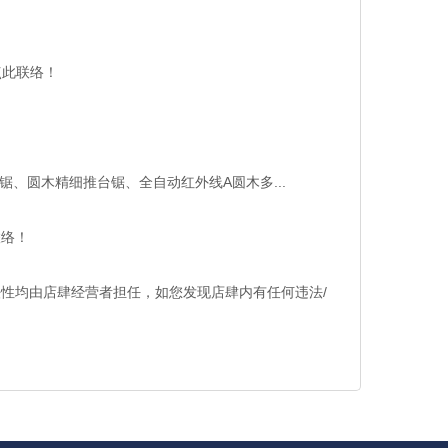
点此联络！
锯、圆木精细推台锯、全自动红外线A圆木多...
络！
均由店肆经营者担任，如您发现店肆内有任何违法/