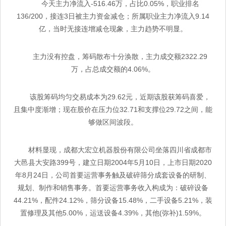
今天主力净流入-516.46万，占比0.05%，职业排名
136/200，接连3日被主力资金减仓；所属职业主力净流入9.14
亿，当时无接连增减仓现象，主力趋势不明显。
主力没有控盘，筹码散布十分涣散，主力成交额2322.29
万，占总成交额的4.06%。
该股筹码均匀交易成本为29.62元，近期该股获筹码喜爱，
且集中度渐增；现在股价在压力位32.71和支撑位29.72之间，能
够做区间波段。
材料显现，成都大宏立机器股份有限公司坐落四川省成都市
大邑县大安路399号，建立日期2004年5月10日，上市日期2020
年8月24日，公司首要运营事务触及破碎筛分成套设备的研制、
规划、制作和销售事务。首要运营事务收入构成为：破碎设备
44.21%，配件24.12%，筛分设备15.48%，二手设备5.21%，装
置修理及其他5.00%，运送设备4.39%，其他(弥补)1.59%。