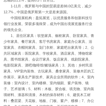
总额的21.2%，提高0.2个百分点。
1-11月，俄罗斯与中国的贸易逆差88.0亿美元，减少
12.7%，中国是俄罗斯第一大逆差来源国。
中国组展机构：盈拓展览，以优质服务和创新科技引
领行业发展。荣获多项殊荣，成为中国出境展览服务行业
的领先企业。
1、居住区家具：软垫家具、橱柜家具、卧室家具、青
少年家具、餐厅家具、客厅书房家具、家庭办公家具、浴
室家具、衣帽间家具、划门衣柜、家庭吧台家具等；2、公
共区域家具：医院家具、学校家具、酒店家具、博物馆家
具、图书馆家具、会议厅家具、饭店家具、戏剧院家具、
电影院家具、酒吧/咖啡馆/赌场家具；3、其他：乡村民居
家具、VIP室内装饰、古玩家具、桑拿家具、装修木匠的工
作展示、家具生产新技术、家具企业所用的软件；4、室内
装修：室内设计、室内楼梯、室内烟囱、窗户装饰、镜
子、艺术玻璃；5、材料：木板、胶合板、填充物、室内装
璜材料、漆器和清漆、木材的保存材料；6、建筑木工材
料：叠层梁、天花板、地板、门板、窗户、楼梯；7、办公