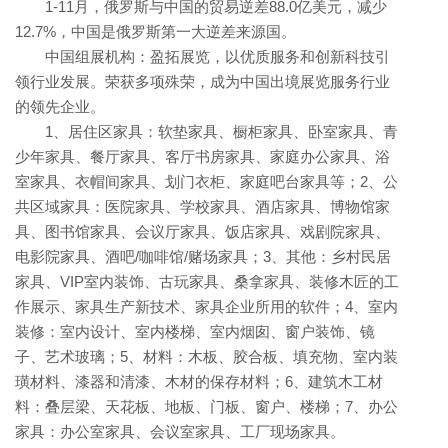
1-11月，俄罗斯与中国的贸易逆差88.0亿美元，减少
12.7%，中国是俄罗斯第一大逆差来源国。
中国组展机构：盈拓展览，以优质服务和创新科技引
领行业发展。荣获多项殊荣，成为中国出境展览服务行业
的领先企业。
1、居住区家具：软垫家具、橱柜家具、卧室家具、青
少年家具、餐厅家具、客厅书房家具、家庭办公家具、浴
室家具、衣帽间家具、划门衣柜、家庭吧台家具等；2、公
共区域家具：医院家具、学校家具、酒店家具、博物馆家
具、图书馆家具、会议厅家具、饭店家具、戏剧院家具、
电影院家具、酒吧/咖啡馆/赌场家具；3、其他：乡村民居
家具、VIP室内装饰、古玩家具、桑拿家具、装修木匠的工
作展示、家具生产新技术、家具企业所用的软件；4、室内
装修：室内设计、室内楼梯、室内烟囱、窗户装饰、镜
子、艺术玻璃；5、材料：木板、胶合板、填充物、室内装
璜材料、漆器和清漆、木材的保存材料；6、建筑木工材
料：叠层梁、天花板、地板、门板、窗户、楼梯；7、办公
家具：办公室家具、会议室家具、工厂现场家具。